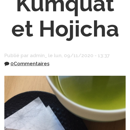
Kumquat
et Hojicha
Publié par
admin_
le
lun, 09/11/2020 - 13:37
0Commentaires
kohaku.jpg