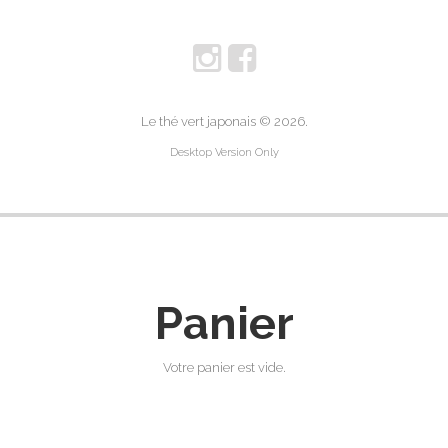
Le thé vert japonais
© 2026.
Desktop Version Only
Panier
Votre panier est vide.